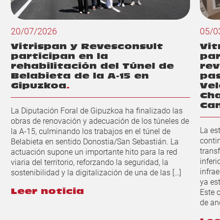
20/07/2026
05/0
Vitrispan y Revesconsult
Vit
participan en la
par
rehabilitación del Túnel de
rev
Belabieta de la A-15 en
pas
Gipuzkoa
Vel
Cha
Ca
La Diputación Foral de Gipuzkoa ha finalizado las
obras de renovación y adecuación de los túneles de
La es
la A‑15, culminando los trabajos en el túnel de
conti
Belabieta en sentido Donostia/San Sebastián. La
trans
actuación supone un importante hito para la red
inferi
viaria del territorio, reforzando la seguridad, la
infra
sostenibilidad y la digitalización de una de las […]
ya es
Este 
Leer noticia
de an