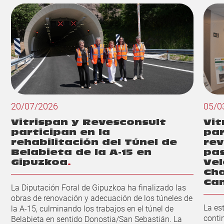
20/07/2026
05/0
Vitrispan y Revesconsult
Vit
participan en la
par
rehabilitación del Túnel de
rev
Belabieta de la A-15 en
pas
Gipuzkoa
Vel
Cha
Ca
La Diputación Foral de Gipuzkoa ha finalizado las
obras de renovación y adecuación de los túneles de
La es
la A‑15, culminando los trabajos en el túnel de
conti
Belabieta en sentido Donostia/San Sebastián. La