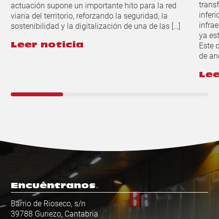
trans
actuación supone un importante hito para la red
inferi
viaria del territorio, reforzando la seguridad, la
infra
sostenibilidad y la digitalización de una de las […]
ya es
Este 
Leer noticia
de an
Lee
Encuéntranos
Barrio de Rioseco, s/n
39788 Guriezo, Cantabria